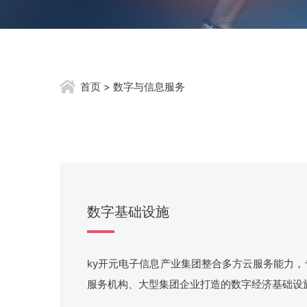
首页
>
数字与信息服务
数字基础设施
ky开元电子信息产业集团整合多方云服务能力，
服务机构、大型集团企业打造的数字经济基础设