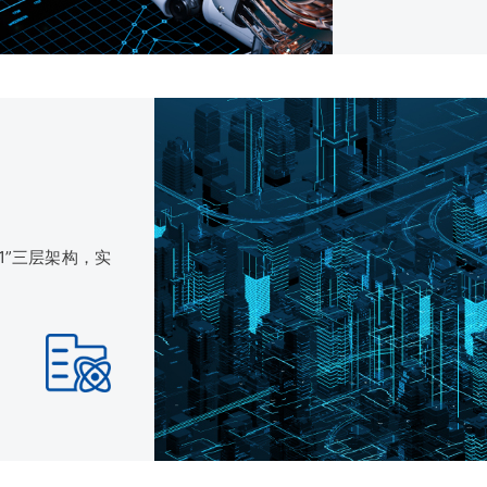
1”三层架构，实