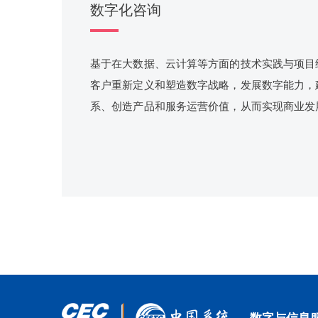
数字化咨询
基于在大数据、云计算等方面的技术实践与项目
客户重新定义和塑造数字战略，发展数字能力，
系、创造产品和服务运营价值，从而实现商业发
带动更深远的产业影响。
数字与信息