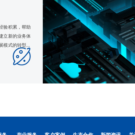
经验积累，帮助
建立新的业务体
展模式的转型，
服务
产业服务
客户案例
生态合作
新闻资讯
关