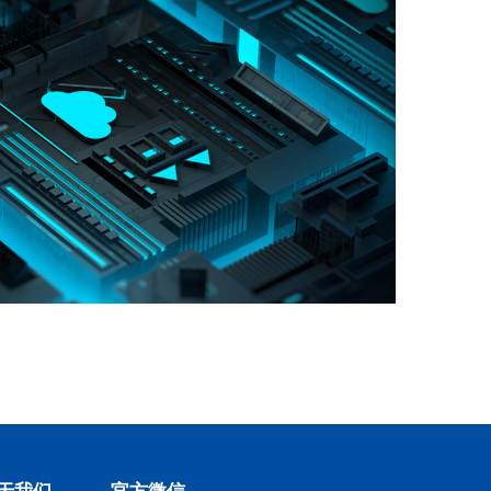
于我们
官方微信