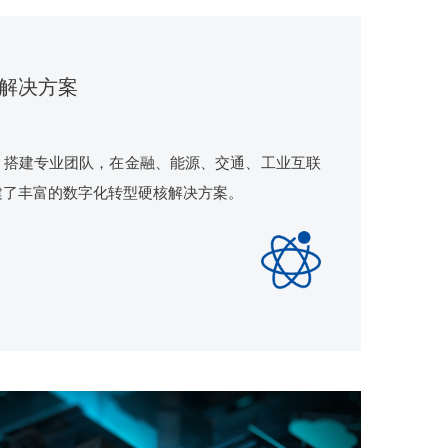
解决方案
、搭建专业团队，在金融、能源、交通、工业互联
建了丰富的数字化转型硬核解决方案。